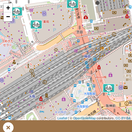
+
−
Leaflet
| ©
OpenStreetMap
contributors,
CC-BY-SA