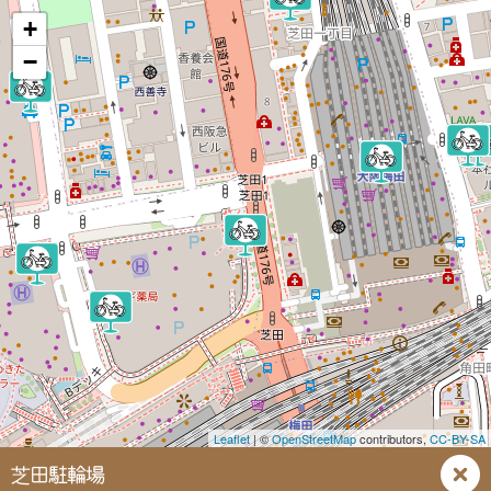
+
−
Leaflet
| ©
OpenStreetMap
contributors,
CC-BY-SA
芝田駐輪場