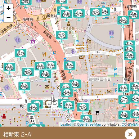
+
−
Leaflet
| ©
OpenStreetMap
contributors,
CC-BY-SA
梅新東 2-A