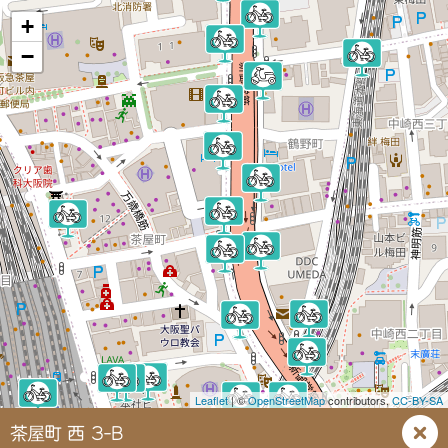
+
−
Leaflet
| ©
OpenStreetMap
contributors,
CC-BY-SA
茶屋町 西 3-B