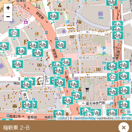
+
−
Leaflet
| ©
OpenStreetMap
contributors,
CC-BY-SA
梅新東 2-B