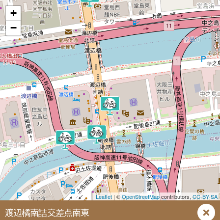
+
−
Leaflet
| ©
OpenStreetMap
contributors,
CC-BY-SA
渡辺橘南詰交差点南東