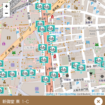
+
−
Leaflet
| ©
OpenStreetMap
contributors,
CC-BY-SA
新御堂 東 1-C