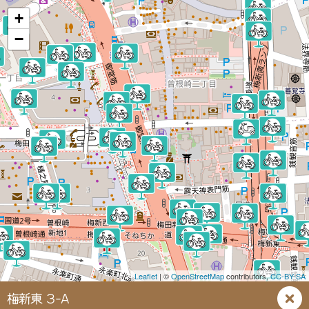
+
−
Leaflet
| ©
OpenStreetMap
contributors,
CC-BY-SA
梅新東 3-A