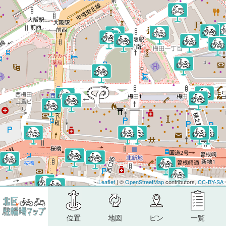
Leaflet
| ©
OpenStreetMap
contributors,
CC-BY-SA
位置
地図
ピン
一覧