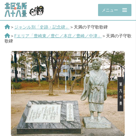
メニュー
＞
ジャンル別「史跡・記念碑」
＞天満の子守歌歌碑
＞
Fエリア「豊崎東／豊仁／本庄／豊崎／中津」
＞天満の子守歌
歌碑
第
九
十
景