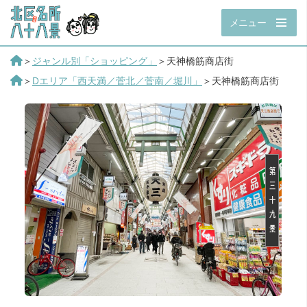
メニュー
＞
ジャンル別「ショッピング」
＞天神橋筋商店街
＞
Dエリア「西天満／菅北／菅南／堀川」
＞天神橋筋商店街
第
三
十
九
景