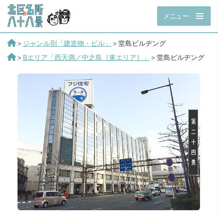
メニュー
＞
ジャンル別「建造物・ビル」
＞堂島ビルヂング
＞
Bエリア「西天満／中之島［東エリア］」
＞堂島ビルヂング
第
二
十
四
景