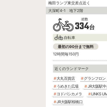
梅田ランプ東交差点近く
大深町4-1 地下2階
334
台
自転車
最初の90分まで無料
12時間毎150円
大丸百貨店
グランフロン
うめきた広場
JR大阪駅
ヨドバシカメラ
LINKS U
JR大阪駅桜橋口