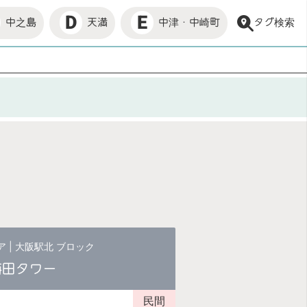
E
D
タグ検索
中津・中崎町
中之島
天満
ア
|
大阪駅北 ブロック
梅田タワー
民間