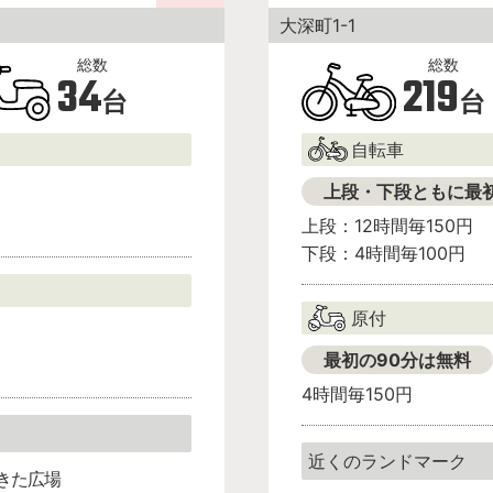
大深町1-1
34
219
台
台
自転車
上段・下段ともに最
上段：12時間毎150円
下段：4時間毎100円
原付
最初の90分は無料
4時間毎150円
きた広場