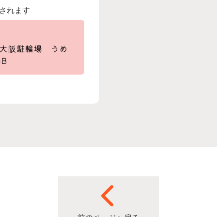
されます
ト大阪駐輪場 うめ
B