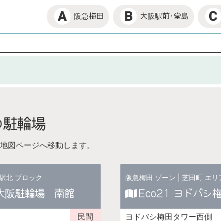
B
A
C
大阪駅前･堂島
阪急梅田
の駐輪場
地図ページへ移動します。
阪急梅田 ゾーン
|
芝田町 エリ
駅北 ブロック
ト大阪駐輪場 南館
Eco21 ヨドバシ
民間
ヨドバシ梅田タワー西側