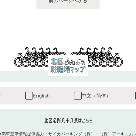
前のページへ戻る
語
English
中文（简体）
北区名所八十八景はこちら
※満車空車情報提供協力
：
サイカパーキング（株）
・
（株）アーキエム