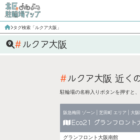
タグ検索「ルクア大阪」
ルクア大阪
ルクア大阪
近く
駐輪場の名称入りボタンを押すと、
阪急梅田 ゾーン
|
芝田町 エリア
|
大阪
Eco21 グランフロン
グランフロント大阪南館