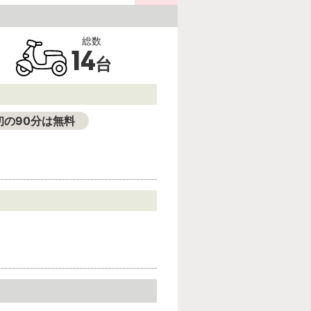
14
台
初の90分は無料