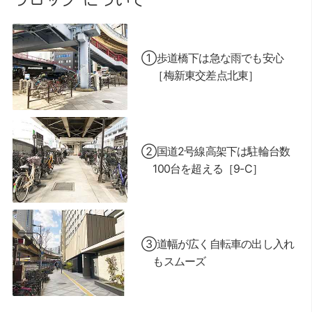
ブロック について
①歩道橋下は急な雨でも安心
［梅新東交差点北東］
②国道2号線高架下は駐輪台数
100台を超える［9-C］
③道幅が広く自転車の出し入れ
もスムーズ