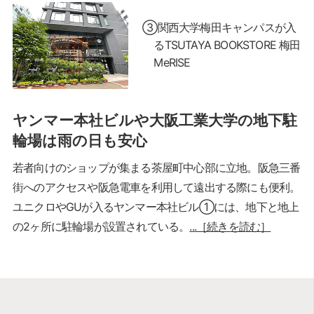
③関西大学梅田キャンパスが入
るTSUTAYA BOOKSTORE 梅田
MeRISE
ヤンマー本社ビルや大阪工業大学の地下駐
輪場は雨の日も安心
若者向けのショップが集まる茶屋町中心部に立地。阪急三番
街へのアクセスや阪急電車を利用して遠出する際にも便利。
ユニクロやGUが入るヤンマー本社ビル①には、地下と地上
の2ヶ所に駐輪場が設置されている。
...［続きを読む］