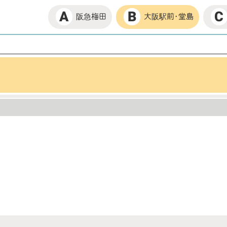
B
A
C
大阪駅前･堂島
阪急梅田