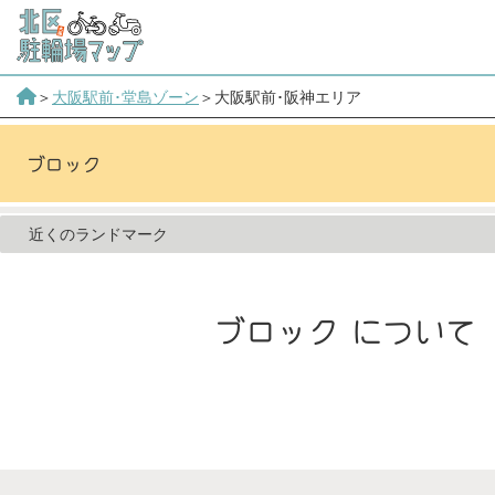
＞
大阪駅前･堂島ゾーン
＞大阪駅前･阪神エリア
ブロック について